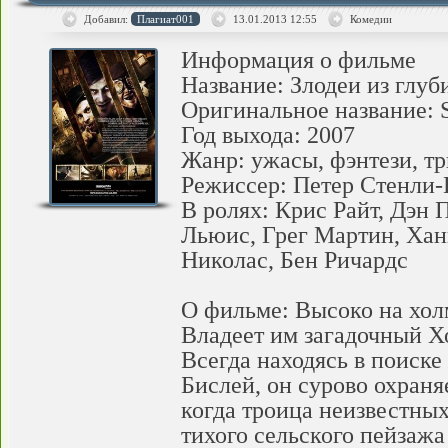
Добавил:
Плагиат001
13.01.2013
12:55
Комедии
Информация о фильме
Название: Злодеи из глуб
Оригинальное название: 
Год выхода: 2007
Жанр: ужасы, фэнтези, тр
Режиссер: Петер Стенли-
В ролях: Крис Райт, Дэн 
Льюис, Грег Мартин, Хан
Николас, Бен Ричардс
О фильме: Высоко на хол
Владеет им загадочный Х
Всегда находясь в поиск
Бислей, он сурово охраня
когда троица неизвестных
тихого сельского пейзажа