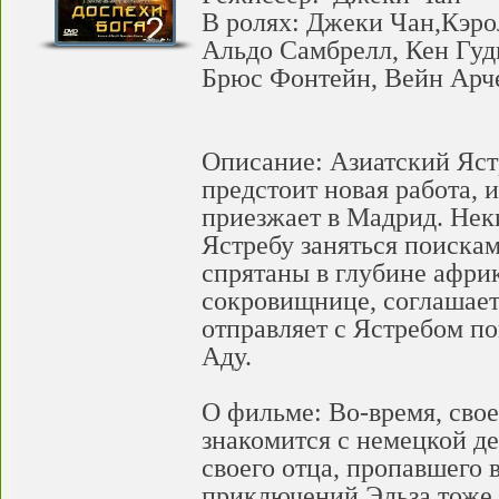
В ролях: Джеки Чан,Кэро
Альдо Самбрелл, Кен Гуд
Брюс Фонтейн, Вейн Арче
Описание: Азиатский Ястр
предстоит новая работа, 
приезжает в Мадрид. Нек
Ястребу заняться поиска
спрятаны в глубине афри
сокровищнице, соглашает
отправляет с Ястребом п
Аду.
О фильме: Во-время, сво
знакомится с немецкой д
своего отца, пропавшего 
приключений Эльза тоже 