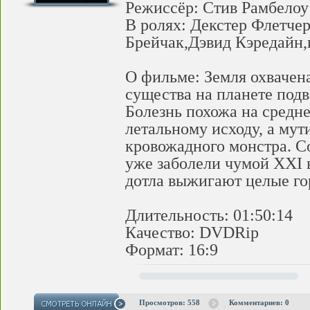
Режиссёр: Стив Рамбелоу
В ролях: Декстер Флетче
Брейчак,Дэвид Кэредайн,и
О фильме: Земля охвачен
существа на планете под
Болезнь похожа на средне
летальному исходу, а мут
кровожадного монстра. 
уже заболели чумой XXI 
дотла выжигают целые го
Длительность: 01:50:14
Качество: DVDRip
Формат: 16:9
Просмотров: 558
Комментариев: 0