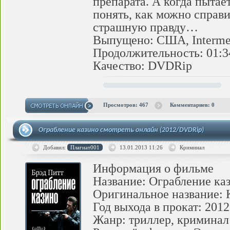
препарата. А когда пытае
понять, как можно справи
страшную правду…
Выпущено: США, Interm
Продолжительность: 01:3
Качество: DVDRip
Просмотров: 467
Комментариев: 0
Ограбление казино смотреть онлайн (2012/DVDRip)
Добавил:
Плагиат001
13.01.2013
11:26
Криминал
Информация о фильме
Название: Ограбление ка
Оригинальное название: K
Год выхода в прокат: 2012
Жанр: триллер, криминал