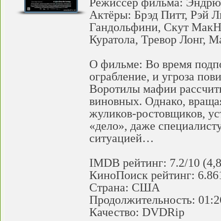
Режиссёр фильма: Эндр
Актёры: Брэд Питт, Рэй 
Гандольфини, Скут МакН
Куратола, Тревор Лонг, 
О фильме: Во время подп
ограбление, и угроза пов
Воротилы мафии рассчиты
виновных. Однако, враща
жуликов-ростовщиков, ус
«дело», даже специалисту
ситуацией…
IMDB рейтинг: 7.2/10 (4,
КиноПоиск рейтинг: 6.861
Страна: США
Продолжительность: 01:2
Качество: DVDRip