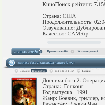
КиноПоиск рейтинг: 7.159
Страна: США
Продолжительность: 02:0
Озвучивание: Дублирова
Качество: CAMRip
Просмотров: 610
Комментариев: 0
Доспехи бога 2: Операция Кондор (1991)
Добавил:
Плагиат001
13.01.2013
11:54
Боевики
Доспехи бога 2: Операция
Страна: Гонконг
Год выпуска: 1991
Жанр: Боевик, триллер, 
Режиссёр: Джеки Чан