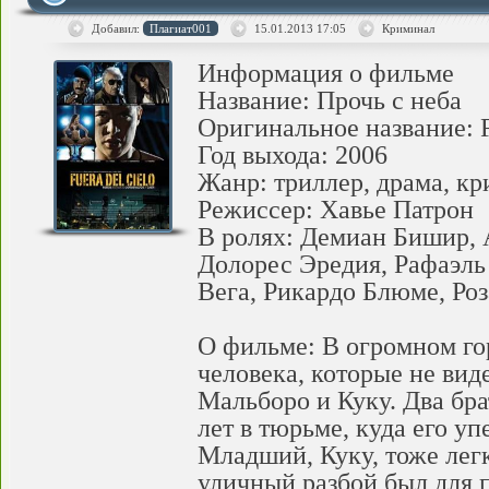
Добавил:
Плагиат001
15.01.2013
17:05
Криминал
Информация о фильме
Название: Прочь с неба
Оригинальное название: Fu
Год выхода: 2006
Жанр: триллер, драма, к
Режиссер: Хавье Патрон
В ролях: Демиан Бишир, 
Долорес Эредия, Рафаэль
Вега, Рикардо Блюме, Ро
О фильме: В огромном го
человека, которые не вид
Мальборо и Куку. Два бр
лет в тюрьме, куда его у
Младший, Куку, тоже легк
уличный разбой был для 