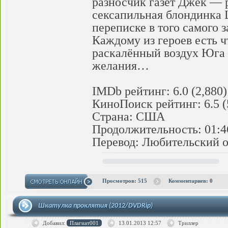
разносчик газет Джек — р
сексапильная блондинка 
переписке в того самого 
Каждому из героев есть ч
раскалённый воздух Юга 
желания…
IMDb рейтинг: 6.0 (2,880)
КиноПоиск рейтинг: 6.5 (
Страна: США
Продолжительность: 01:4
Перевод: Любительский о
Просмотров: 515
Комментариев: 0
Шкатулка проклятия (2012/DVDRip)
Добавил:
Плагиат001
13.01.2013
12:57
Триллер