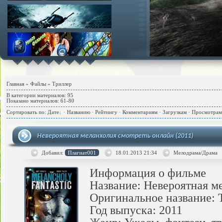
Главная
»
Файлы
» Триллер
В категории материалов
:
95
Показано материалов
:
61-80
Сортировать по
:
Дате
·
Названию
·
Рейтингу
·
Комментариям
·
Загрузкам
·
Просмотрам
Невероятная меланхолия смотреть онлайн (2011)
Добавил:
Плагиат001
18.01.2013
21:34
Мелодрама/Драма
Информация о фильме
Название: Невероятная м
Оригинальное название: T
Год выпуска: 2011