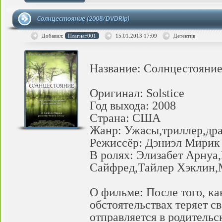
Солнцестояние (2008/DVDRip)
Добавил:
Плагиат001
15.01.2013
17:09
Детектив
Название: Солнцестояни
Оригинал: Solstice
Год выхода: 2008
Страна: США
Жанр: Ужасы,триллер,дра
Режиссёр: Дэниэл Мирик
В ролях: Элизабет Арну
Сайфред,Тайлер Хэклин,М
О фильме: После того, к
обстоятельствах теряет с
отправляется в родительс