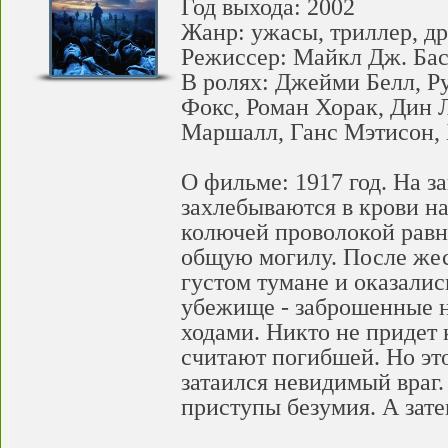
Год выхода: 2002
Жанр: ужасы, триллер, д
Режиссер: Майкл Дж. Бас
В ролях: Джейми Белл, Р
Фокс, Роман Хорак, Дин 
Маршалл, Ганс Мэтисон,
О фильме: 1917 год. На 
захлебываются в крови н
колючей проволокой равн
общую могилу. После жес
густом тумане и оказалис
убежище - заброшенные 
ходами. Никто не придет 
считают погибшей. Но эт
затаился невидимый враг.
приступы безумия. А зате