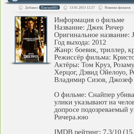
Добавил:
Плагиат001
13.01.2013
12:27
Новинки фильмов
Информация о фильме
Название: Джек Ричер
Оригинальное название: J
Год выхода: 2012
Жанр: боевик, триллер, 
Режиссёр фильма: Крист
Актёры: Том Круз, Розам
Херцог, Дэвид Ойелоуо, 
Владимир Сизов, Джозеф
О фильме: Снайпер убива
улики указывают на челов
допросе подозреваемый 
Ричера.юю
IMDB рейтинг: 7.3/10 (15