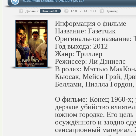
Газетчик смореть онлайн (2012)
Добавил:
Плагиат001
13.01.2013
19:21
Триллер
Информация о фильме
Название: Газетчик
Оригинальное название: 
Год выхода: 2012
Жанр: Триллер
Режиссер: Ли Дэниелс
В ролях: Мэттью МакКон
Кьюсак, Мейси Грэй, Дэв
Беллами, Ниалла Гордон,
О фильме: Конец 1960-х;
дерзкое убийство влияте
южном городке. Его цель
осуждённого и заодно сде
сенсационный материал.