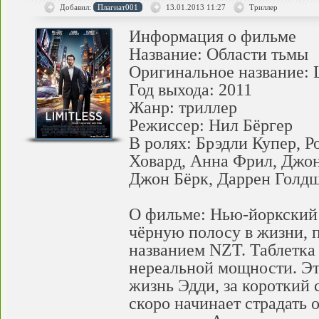
Добавил:
Плагиат001
13.01.2013
11:27
Триллер
Информация о фильме
Название: Области тьмы
Оригинальное название: L
Год выхода: 2011
Жанр: триллер
Режиссер: Нил Бёргер
В ролях: Брэдли Купер, 
Ховард, Анна Фрил, Джон
Джон Бёрк, Даррен Голдш
О фильме: Нью-йоркский
чёрную полосу в жизни, 
названием NZT. Таблетка 
нереальной мощности. Эт
жизнь Эдди, за короткий с
скоро начинает страдать